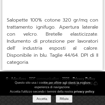
Salopette 100% cotone 320 gr/mq con
trattamento ignifugo. Apertura laterale
con velcro. Bretelle elasticizzate.
Indumento di protezione per lavoratori
dell′ industria esposti al calore.
Disponibile in blu. Taglie 44/64. DPI di II
categoria.
© - Adjectives -
BDF communication
- 2026 -
Privacy Policy
Questo sito usa i cookie per offrire agli utenti la migliore
esperienza di navigazione.
Accetta l'utilizzo secondo i termini della nostra
privacy policy
.