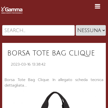
BORSA TOTE BAG CLIQUE
2023-03-16 13:38:42
Borsa Tote Bag Clique. In allegato scheda tecnica
dettagliata....