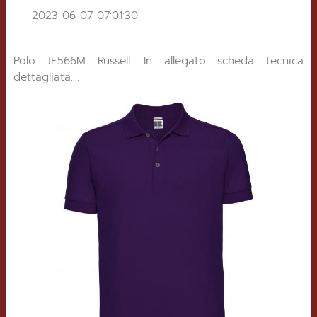
2023-06-07 07:01:30
Polo JE566M Russell. In allegato scheda tecnica
dettagliata....