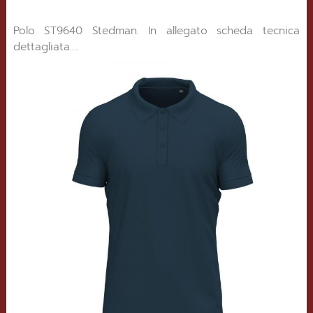
Polo ST9640 Stedman. In allegato scheda tecnica
dettagliata....