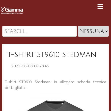
T-SHIRT ST9610 STEDMAN
2023-06-08 07:28:45
T-shirt ST9610 Stedman. In allegato scheda tecnica
dettagliata....