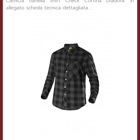
Camicia flanella Shirt Check Cortina Diadora. In
allegato scheda tecnica dettagliata....