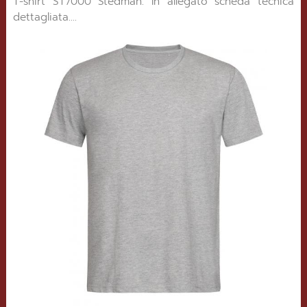
T-shirt ST7000 Stedman. In allegato scheda tecnica
dettagliata....