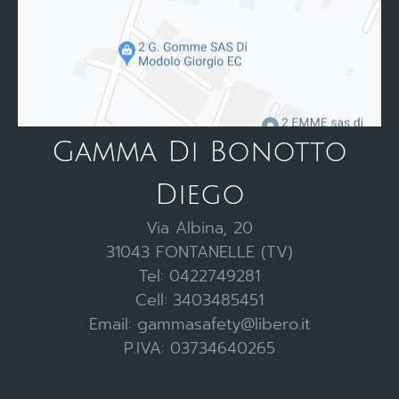
Gamma Di Bonotto
Diego
Via Albina, 20
31043 FONTANELLE (TV)
Tel: 0422749281
Cell: 3403485451
Email: gammasafety@libero.it
P.IVA: 03734640265